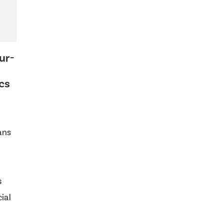
ur-
cs
ans
s
ial