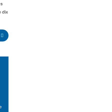
es
e dix
e