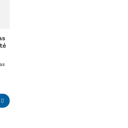
as
té
pas