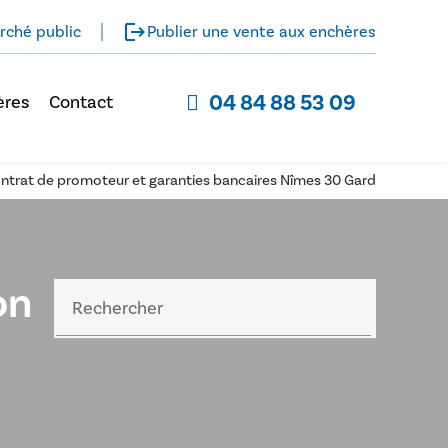
logout
rché public
Publier une vente aux enchères
04 84 88 53 09
ères
Contact
contrat de promoteur et garanties bancaires Nîmes 30 Gard
on
Rechercher