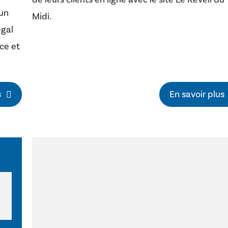
 un
Midi.
égal
ce et
s
En savoir plus