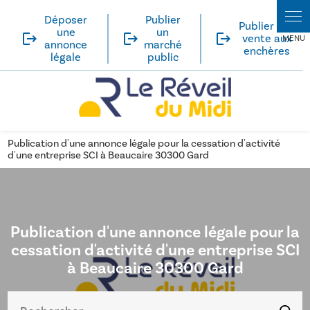
Panneau de gestion des cookies
Déposer
Publier
Publier une
une
un
logout
logout
logout
vente aux
annonce
marché
enchères
légale
public
Publication d'une annonce légale pour la cessation d'activité
d'une entreprise SCI à Beaucaire 30300 Gard
Publication d'une annonce légale pour la
cessation d'activité d'une entreprise SCI
à Beaucaire 30300 Gard