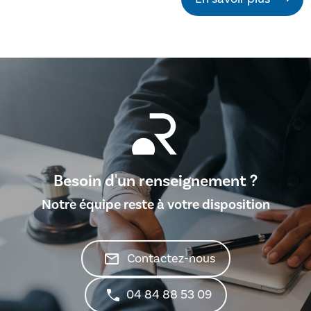
Besoin d'un renseignement ?
Notre équipe reste à votre disposition
mail_outline
Contactez-nous
04 84 88 53 09