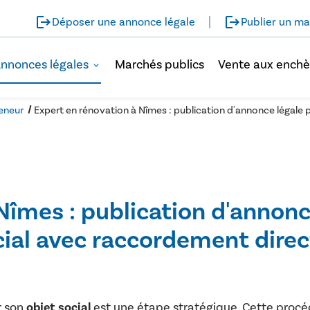
logout
logout
Déposer une annonce légale
Publier un ma
nnonces légales
Marchés publics
Vente aux enchè
reneur
Expert en rénovation à Nîmes : publication d'annonce légale
Nîmes : publication d'annonc
ial avec raccordement direc
r son
objet social
est une étape stratégique. Cette proc