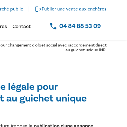
logout
rché public
Publier une vente aux enchères
04 84 88 53 09
res
Contact
 pour changement d'objet social avec raccordement direct
au guichet unique INPI
e légale pour
t au guichet unique
édure impose la
publication d'une annonce